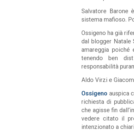
Salvatore Barone è
sistema mafioso. Poi
Ossigeno ha già rife
dal blogger Natale 
amareggia poiché eg
tenendo ben dist
responsabilità pura
Aldo Virzi e Giacom
Ossigeno
auspica ch
richiesta di pubbli
che agisse fin dall’
vedere citato il p
intenzionato a chiarir