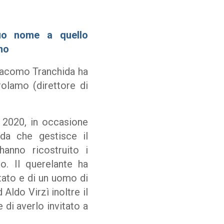
suo nome a quello
no
Giacomo Tranchida ha
rolamo (direttore di
e 2020, in occasione
nda che gestisce il
hanno ricostruito i
co. Il querelante ha
tato e di un uomo di
Aldo Virzì inoltre il
 di averlo invitato a