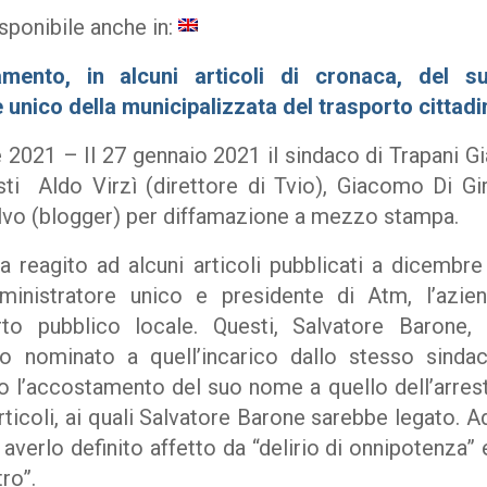
sponibile anche in:
amento, in alcuni articoli di cronaca, del 
 unico della municipalizzata del trasporto cittadi
2021 – Il 27 gennaio 2021 il sindaco di Trapani 
isti Aldo Virzì (direttore di Tvio), Giacomo Di Gi
alvo (blogger) per diffamazione a mezzo stampa.
ha reagito ad alcuni articoli pubblicati a dicembr
amministratore unico e presidente di Atm, l’azie
rto pubblico locale. Questi, Salvatore Barone, 
ato nominato a quell’incarico dallo stesso sinda
io l’accostamento del suo nome a quello dell’arres
rticoli, ai quali Salvatore Barone sarebbe legato. Ad 
averlo definito affetto da “delirio di onnipotenza” e
ro”.