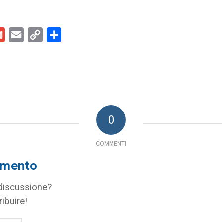
kedIn
Gmail
Email
Copy
Condividi
Link
0
COMMENTI
mmento
 discussione?
ribuire!