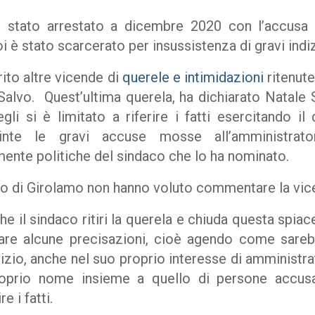
 stato arrestato a dicembre 2020 con l’accusa d
 è stato scarcerato per insussistenza di gravi indi
rito altre vicende di
querele e intimidazioni
ritenute
Salvo. Quest’ultima querela, ha dichiarato Natale 
li si è limitato a riferire i fatti esercitando il 
inte le gravi accuse mosse all’amministrator
mente politiche del sindaco che lo ha nominato.
o di Girolamo non hanno voluto commentare la vic
e il sindaco ritiri la querela e chiuda questa spia
care alcune precisazioni, cioè agendo come sareb
inizio, anche nel suo proprio interesse di amminist
roprio nome insieme a quello di persone accusa
e i fatti.