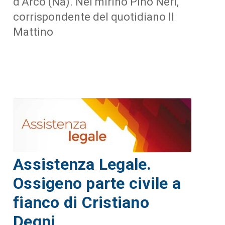
d’Arco (Na). Nel mirino Pino Neri,
corrispondente del quotidiano Il
Mattino
Assistenza Legale.
Ossigeno parte civile a
fianco di Cristiano
Degni