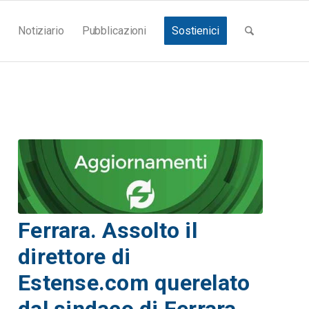
Notiziario
Pubblicazioni
Sostienici
Ferrara. Assolto il
direttore di
Estense.com querelato
dal sindaco di Ferrara