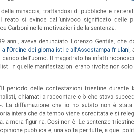
 della minaccia, trattandosi di pubbliche e reiter
l reato si evince dall’univoco significato delle p
ce Carboni nelle motivazioni della sentenza.
9 anni, aveva denunciato Lorenzo Gentile, che do
o
all’Ordine dei giornalisti e all’Assostampa friulani
,
a carico dell’uomo. Il magistrato ha infatti riconosci
isti in quelle manifestazioni erano rivolte non solo 
periodo delle contestazioni triestine durante 
ornalisti, chiamati a raccontare ciò che stava suc
 -. La diffamazione che io ho subito non è stata
ria intera che da tempo viene screditata e si rele
a, a mera figurina. Così non è. Le sentenze triestine 
opinione pubblica e, una volta per tutte, a quei poli