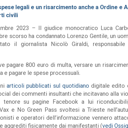
e spese legali e un risarcimento anche a Ordine e
 civili
bre 2023 – Il giudice monocratico Luca Carbon
mbre scorso ha condannato Lorenzo Gentile, un uo
tato il giornalista Nicolò Giraldi, responsabile
e pagare 800 euro di multa, versare un risarcimen
ta e pagare le spese processuali.
uni
articoli pubblicati sul quotidiano
digitale edito
cial dei commenti insultanti che incitavano alla vio
 tenore su pagine Facebook a lui riconducibili
Vax e No Green Pass svoltesi a Trieste nell’autu
onisti e operatori dell’informazione vennero attac
he aggrediti fisicamente dai manifestanti (
vedi Ossi