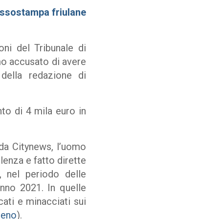
 Assostampa friulane
i del Tribunale di
mo accusato di avere
 della redazione di
to di 4 mila euro in
 da Citynews, l’uomo
lenza e fatto dirette
, nel periodo delle
nno 2021. In quelle
cati e minacciati sui
geno
).