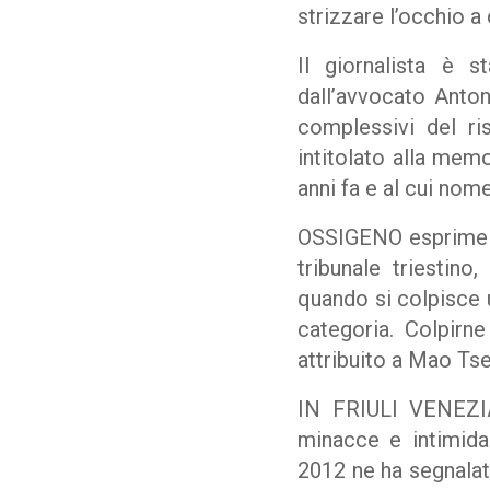
strizzare l’occhio a
Il giornalista è s
dall’avvocato Anton
complessivi del ri
intitolato alla mem
anni fa e al cui nom
OSSIGENO esprime so
tribunale triestin
quando si colpisce u
categoria. Colpirn
attribuito a Mao Tse
IN FRIULI VENEZI
minacce e intimidaz
2012 ne ha segnalati