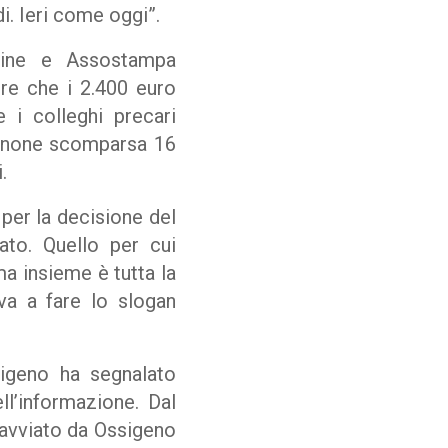
i. Ieri come oggi”.
Ordine e Assostampa
ere che i 2.400 euro
 i colleghi precari
rdenone scomparsa 16
.
per la decisione del
ato. Quello per cui
ma insieme è tutta la
va a fare lo slogan
geno ha segnalato
ll’informazione. Dal
, avviato da Ossigeno