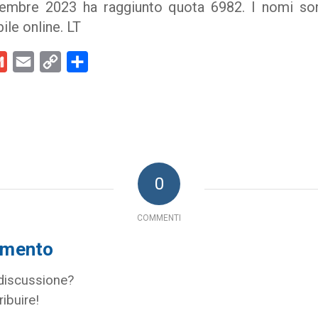
vembre 2023 ha raggiunto quota 6982. I nomi so
ile online. LT
kedIn
Gmail
Email
Copy
Condividi
Link
0
COMMENTI
mmento
 discussione?
ribuire!