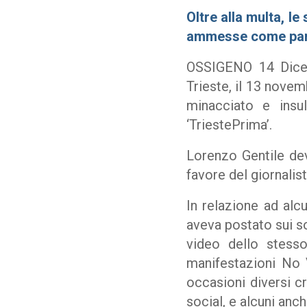
Oltre alla multa, l
ammesse come parti
OSSIGENO 14 Dicem
Trieste, il 13 nove
minacciato e insul
‘TriestePrima’.
Lorenzo Gentile dev
favore del giornalis
In relazione ad alc
aveva postato sui so
video dello stesso
manifestazioni No 
occasioni diversi cr
social, e alcuni anc