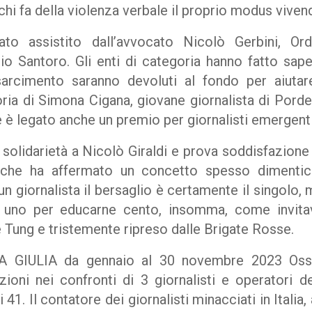
 chi fa della violenza verbale il proprio modus vivend
tato assistito dall’avvocato Nicolò Gerbini, 
io Santoro. Gli enti di categoria hanno fatto sap
sarcimento saranno devoluti al fondo per aiutare
oria di Simona Cigana, giovane giornalista di Po
e è legato anche un premio per giornalisti emergenti
lidarietà a Nicolò Giraldi e prova soddisfazione 
o, che ha affermato un concetto spesso dimentic
n giornalista il bersaglio è certamente il singolo, 
e uno per educarne cento, insomma, come invita
 Tung e tristemente ripreso dalle Brigate Rosse.
A GIULIA da gennaio al 30 novembre 2023 Ossi
ioni nei confronti di 3 giornalisti e operatori de
 41. Il contatore dei giornalisti minacciati in Italia