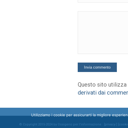
Questo sito utilizza
derivati dai commen
Utilizziamo i cookie per assicurarti la migliore esperi
© Copyright 2015-2024 by Ossigeno per l'informazione [
privacy
] [
cooki