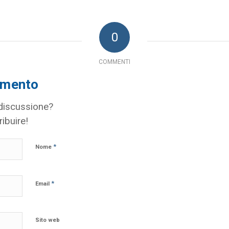
0
COMMENTI
mmento
 discussione?
ribuire!
*
Nome
*
Email
Sito web