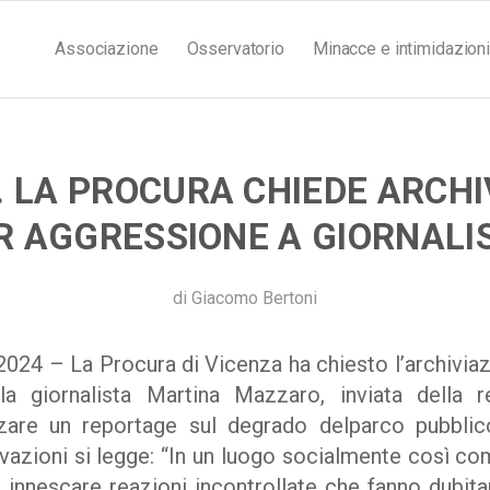
Associazione
Osservatorio
Minacce e intimidazioni
. LA PROCURA CHIEDE ARCHI
R AGGRESSIONE A GIORNALI
di
Giacomo Bertoni
024 – La Procura di Vicenza ha chiesto l’archivia
a giornalista Martina Mazzaro, inviata della r
zzare un reportage sul degrado delparco pubbl
azioni si legge: “In un luogo socialmente così comp
innescare reazioni incontrollate che fanno dubita