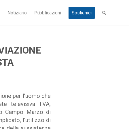
Notiziario
Pubblicazioni
Sostienici
VIAZIONE
STA
zione per l’uomo che
ete televisiva TVA,
ico Campo Marzo di
licato, l’utilizzo di
re della sussistenza