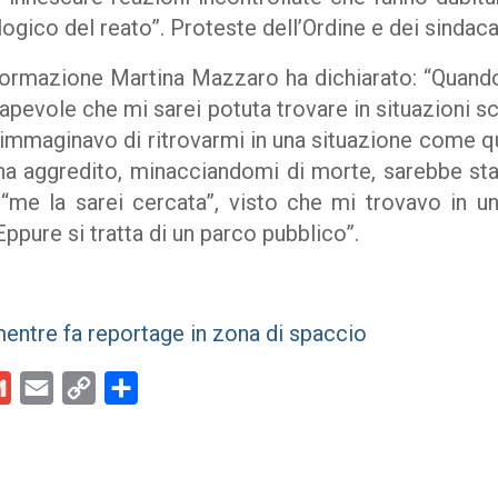
ogico del reato”. Proteste dell’Ordine e dei sindacat
formazione Martina Mazzaro ha dichiarato: “Quando
apevole che mi sarei potuta trovare in situazioni 
immaginavo di ritrovarmi in una situazione come qu
 ha aggredito, minacciandomi di morte, sarebbe s
 “me la sarei cercata”, visto che mi trovavo in 
ppure si tratta di un parco pubblico”.
mentre fa reportage in zona di spaccio
kedIn
Gmail
Email
Copy
Condividi
Link