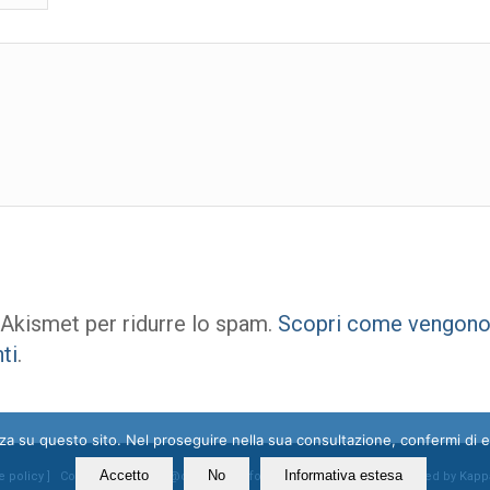
 Akismet per ridurre lo spam.
Scopri come vengono e
ti
.
enza su questo sito. Nel proseguire nella sua consultazione, confermi di 
Accetto
No
Informativa estesa
e policy
] Contatti: segreteria@ossigeno.info | +39.06.92958025 - Powered by
Kapp