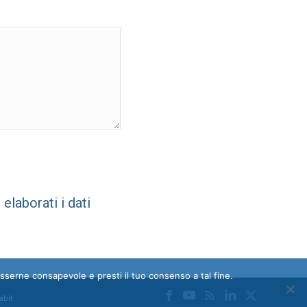
laborati i dati
esserne consapevole e presti il tuo consenso a tal fine.
abit