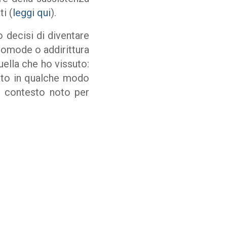
i (
leggi qui
).
 decisi di diventare
scomode o addirittura
ella che ho vissuto:
tato in qualche modo
un contesto noto per