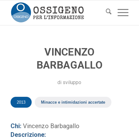
VINCENZO
BARBAGALLO
di
sviluppo
2013
Minacce e intimidazioni accertate
Chi:
Vincenzo Barbagallo
Descrizione: