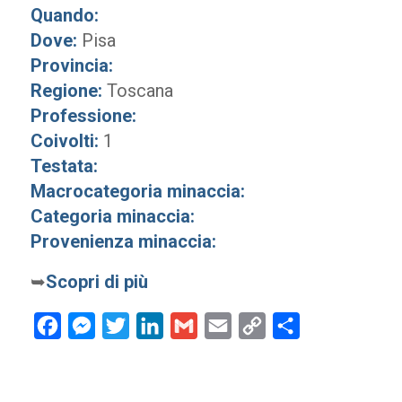
Quando:
Dove:
Pisa
Provincia:
Regione:
Toscana
Professione:
Coivolti:
1
Testata:
Macrocategoria minaccia:
Categoria minaccia:
Provenienza minaccia:
➥
Scopri di più
Facebook
Messenger
Twitter
LinkedIn
Gmail
Email
Copy
Condividi
Link