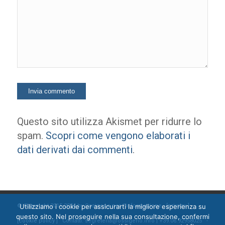
Questo sito utilizza Akismet per ridurre lo
spam.
Scopri come vengono elaborati i
dati derivati dai commenti
.
Utilizziamo i cookie per assicurarti la migliore esperienza su
© Copyright 2015-2024 by Ossigeno per l'informazione [
privacy
]
questo sito. Nel proseguire nella sua consultazione, confermi
[
cookie policy
] Contatti: segreteria@ossigeno.info | +39.06.92958025 -