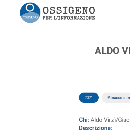
ALDO V
2021
Minacce e in
Chi:
Aldo Virzì/Gia
Descrizione: