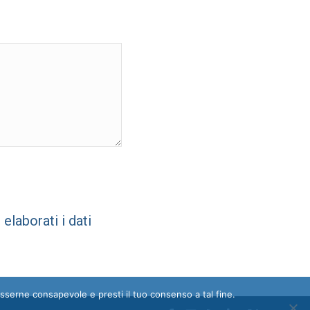
laborati i dati
esserne consapevole e presti il tuo consenso a tal fine.