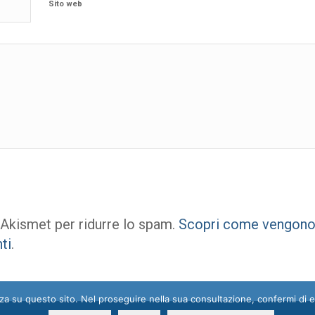
Sito web
 Akismet per ridurre lo spam.
Scopri come vengono e
ti
.
enza su questo sito. Nel proseguire nella sua consultazione, confermi di 