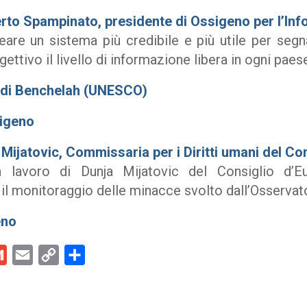
erto Spampinato, presidente di Ossigeno per l’In
e un sistema più credibile e più utile per segna
ettivo il livello di informazione libera in ogni paes
hdi Benchelah (UNESCO)
sigeno
Mijatovic, Commissaria per i Diritti umani del Co
n lavoro di Dunja Mijatovic del Consiglio d’
l monitoraggio delle minacce svolto dall’Osservat
eno
kedIn
Gmail
Email
Copy
Condividi
Link