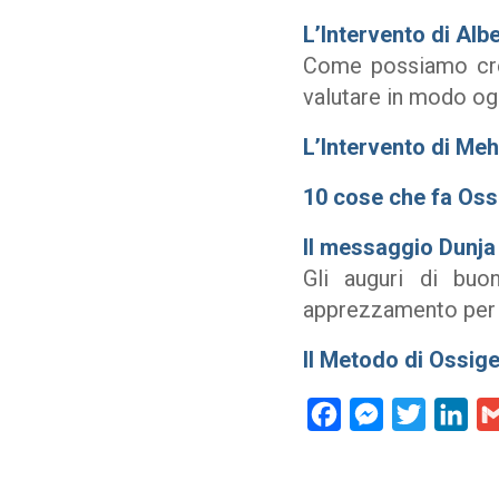
L’Intervento di Alb
Come possiamo crear
valutare in modo ogg
L’Intervento di Me
10 cose che fa Os
Il messaggio Dunja 
Gli auguri di buo
apprezzamento per i
Il Metodo di Ossig
Facebook
Messenger
Twitter
Lin