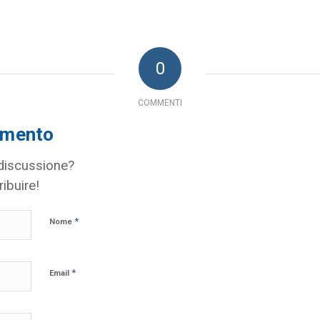
0
COMMENTI
mmento
 discussione?
ribuire!
*
Nome
*
Email