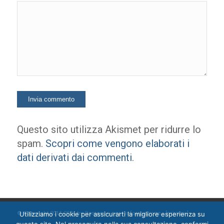
Questo sito utilizza Akismet per ridurre lo
spam.
Scopri come vengono elaborati i
dati derivati dai commenti
.
Utilizziamo i cookie per assicurarti la migliore esperienza su
© Copyright 2015-2024 by Ossigeno per l'informazione [
privacy
]