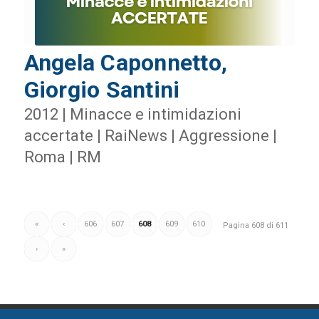
Angela Caponnetto,
Giorgio Santini
2012 | Minacce e intimidazioni
accertate | RaiNews | Aggressione |
Roma | RM
«
‹
606
607
608
609
610
Pagina 608 di 611
›
»