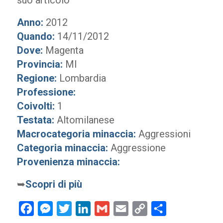
suo articolo
Anno:
2012
Quando:
14/11/2012
Dove:
Magenta
Provincia:
MI
Regione:
Lombardia
Professione:
Coivolti:
1
Testata:
Altomilanese
Macrocategoria minaccia:
Aggressioni
Categoria minaccia:
Aggressione
Provenienza minaccia:
➥
Scopri di più
Facebook
Messenger
Twitter
LinkedIn
Gmail
Email
Copy
Condividi