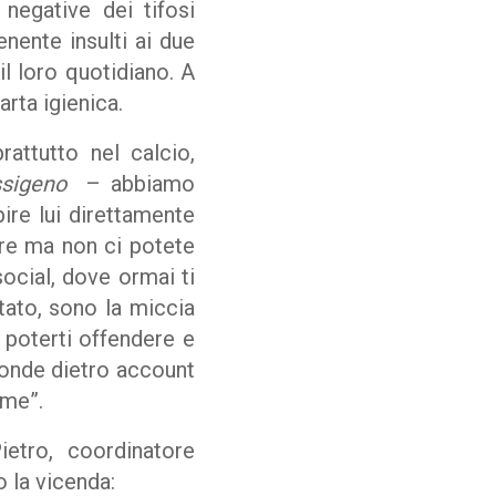
 negative dei tifosi
enente insulti ai due
 il loro quotidiano. A
arta igienica.
ttutto nel calcio,
sigeno
– abbiamo
pire lui direttamente
re ma non ci potete
ocial, dove ormai ti
ato, sono la miccia
i poterti offendere e
asconde dietro account
nome”.
tro, coordinatore
 la vicenda: