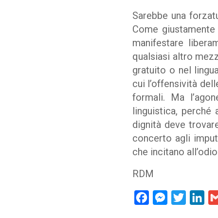
Sarebbe una forzatu
Come giustamente h
manifestare libera
qualsiasi altro mez
gratuito o nel lingu
cui l’offensività de
formali. Ma l’ago
linguistica, perché
dignità deve trovare
concerto agli imput
che incitano all’odio
RDM
Facebook
Messenger
Twitter
Lin