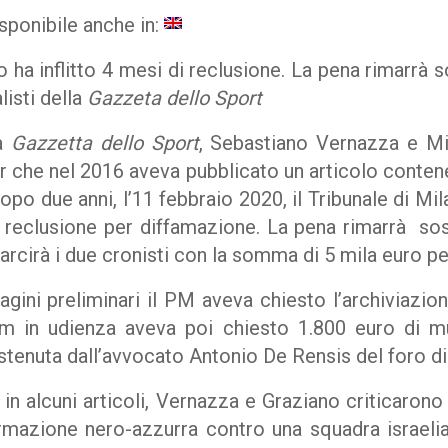
sponibile anche in:
no ha inflitto 4 mesi di reclusione. La pena rimarrà 
listi della
Gazzeta dello Sport
la
Gazzetta dello Sport
, Sebastiano Vernazza e M
r che nel 2016 aveva pubblicato un articolo contene
Dopo due anni, l’11 febbraio 2020, il Tribunale di Mi
 reclusione per diffamazione. La pena rimarrà sos
sarcirà i due cronisti con la somma di 5 mila euro p
agini preliminari il PM aveva chiesto l’archiviazione
Pm in udienza aveva poi chiesto 1.800 euro di mu
stenuta dall’avvocato Antonio De Rensis del foro d
in alcuni articoli, Vernazza e Graziano criticarono l
ormazione nero-azzurra contro una squadra israeli