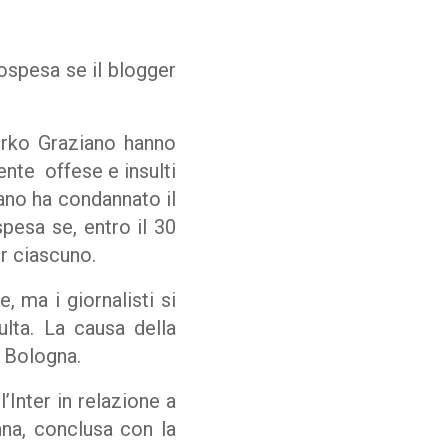
sospesa se il blogger
irko Graziano hanno
nte offese e insulti
lano ha condannato il
pesa se, entro il 30
er ciascuno.
, ma i giornalisti si
lta. La causa della
i Bologna.
’Inter in relazione a
ana, conclusa con la