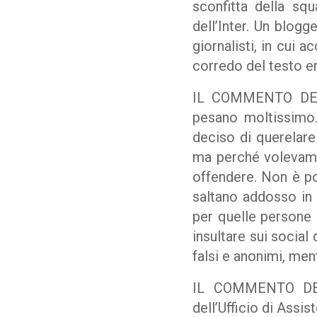
sconfitta della squ
dell’Inter. Un blogg
giornalisti, in cui a
corredo del testo er
IL COMMENTO DEI G
pesano moltissimo
deciso di querelare 
ma perché volevamo
offendere. Non è po
saltano addosso in
per quelle persone c
insultare sui social 
falsi e anonimi, me
IL COMMENTO DELL
dell’Ufficio di Assi