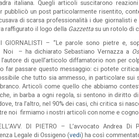
adra italiana. Quegli articoli suscitarono reazioni
er pubblicò un post particolarmente risentito, cont
ccusava di scarsa professionalità i due giornalisti e
a raffigurato il logo della
Gazzetta
su un rotolo di c
IORNALISTI – “Le parole sono pietre e, sopra
. Noi – ha dichiarato Sebastiano Vernazza a
Os
l’autore di quell’articolo diffamatorio non per col
 far passare questo messaggio: ci potete critica
ssibile che tutto sia ammesso, in particolare sui s
 branco. Articoli come quello che abbiamo contest
he, in barba a ogni regola, si sentono in diritto d
dove, tra l’altro, nel 90% dei casi, chi critica si n
ntre noi firmiamo i nostri articoli con nome e cog
’AVV. DI PIETRO – L’avvocato Andrea Di Pie
stenza Legale di Ossigeno (
vedi
) ha così commentato