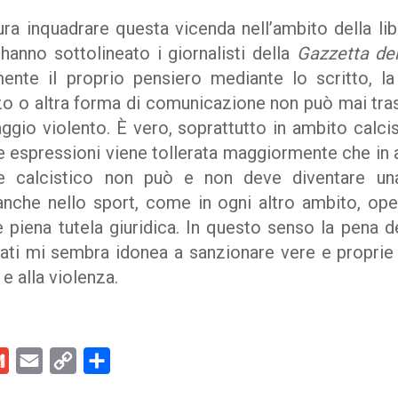
ra inquadrare questa vicenda nell’ambito della lib
anno sottolineato i giornalisti della
Gazzetta del
mente il proprio pensiero mediante lo scritto, l
zo o altra forma di comunicazione non può mai tras
aggio violento. È vero, soprattutto in ambito calci
lle espressioni viene tollerata maggiormente che in al
ne calcistico non può e non deve diventare un
 anche nello sport, come in ogni altro ambito, op
 piena tutela giuridica. In questo senso la pena d
ati mi sembra idonea a sanzionare vere e proprie
 e alla violenza.
kedIn
Gmail
Email
Copy
Condividi
Link