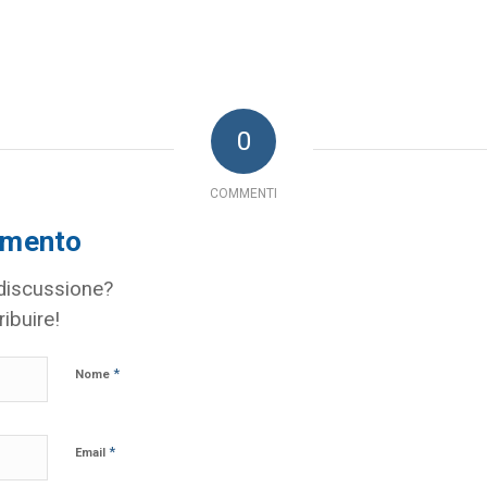
0
COMMENTI
mmento
 discussione?
ribuire!
*
Nome
*
Email