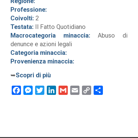
Regione:
Professione:
Coivolti:
2
Testata:
Il Fatto Quotidiano
Macrocategoria minaccia:
Abuso di
denunce e azioni legali
Categoria minaccia:
Provenienza minaccia:
➥
Scopri di più
Facebook
Messenger
Twitter
LinkedIn
Gmail
Email
Copy
Condividi
Link