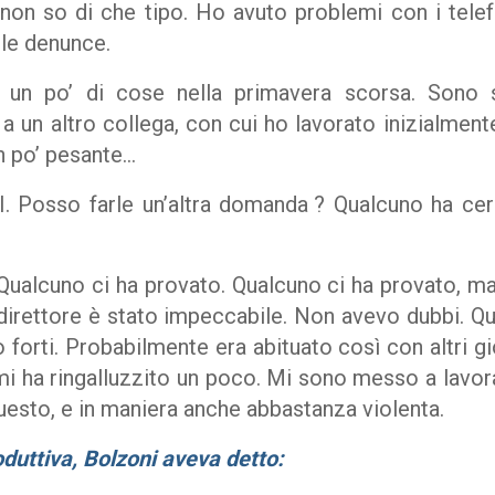
 non so di che tipo. Ho avuto problemi con i telef
lle denunce.
un po’ di cose nella primavera scorsa. Sono s
a un altro collega, con cui ho lavorato inizialment
n po’ pesante…
 Posso farle un’altra domanda ? Qualcuno ha cerca
alcuno ci ha provato. Qualcuno ci ha provato, ma,
i direttore è stato impeccabile. Non avevo dubbi. 
 forti. Probabilmente era abituato così con altri gior
i ha ringalluzzito un poco. Mi sono messo a lavorar
esto, e in maniera anche abbastanza violenta.
oduttiva, Bolzoni aveva detto: