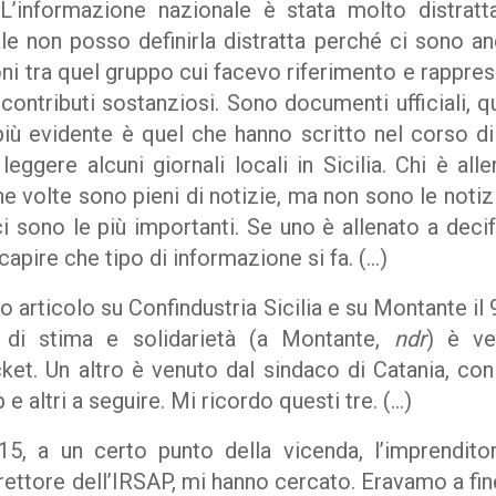
 L’informazione nazionale è stata molto distrat
le non posso definirla distratta perché ci sono anc
i tra quel gruppo cui facevo riferimento e rappres
ontributi sostanziosi. Sono documenti ufficiali, q
più evidente è quel che hanno scritto nel corso di
eggere alcuni giornali locali in Sicilia. Chi è al
ne volte sono pieni di notizie, ma non sono le noti
ci sono le più importanti. Se uno è allenato a deci
capire che tipo di informazione si fa. (…)
imo articolo su Confindustria Sicilia e su Montante il
i di stima e solidarietà (a Montante,
ndr
) è ve
ket. Un altro è venuto dal sindaco di Catania, con
e altri a seguire. Mi ricordo questi tre. (…)
15, a un certo punto della vicenda, l’imprendit
irettore dell’IRSAP, mi hanno cercato. Eravamo a fin