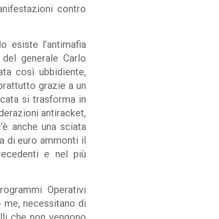
nifestazioni contro
 esiste l’antimafia
 del generale Carlo
ata così ubbidiente,
prattutto grazie a un
icata si trasforma in
ederazioni antiracket,
c’è anche una sciata
ia di euro ammonti il
ecedenti e nel più
Programmi Operativi
o me, necessitano di
elli che non vengono