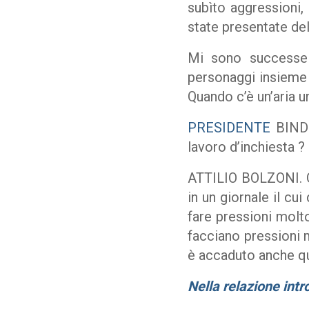
subìto aggressioni,
state presentate de
Mi sono successe 
personaggi insieme 
Quando c’è un’aria u
PRESIDENTE
BINDI.
lavoro d’inchiesta ?
ATTILIO BOLZONI. Qu
in un giornale il cu
fare pressioni molto
facciano pressioni m
è accaduto anche qu
Nella relazione intr