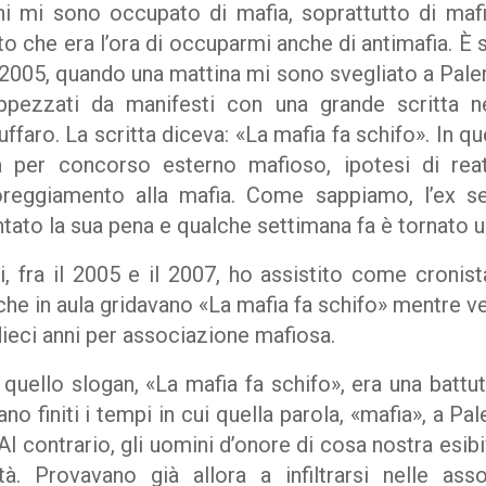
nni mi sono occupato di mafia, soprattutto di mafi
o che era l’ora di occuparmi anche di antimafia. È s
2005, quando una mattina mi sono svegliato a Paler
appezzati da manifesti con una grande scritta n
ffaro. La scritta diceva: «La mafia fa schifo». In 
a per concorso esterno mafioso, ipotesi di re
oreggiamento alla mafia. Come sappiamo, l’ex s
tato la sua pena e qualche settimana fa è tornato 
ni, fra il 2005 e il 2007, ho assistito come cronis
che in aula gridavano «La mafia fa schifo» mentre v
dieci anni per associazione mafiosa.
quello slogan, «La mafia fa schifo», era una battu
no finiti i tempi in cui quella parola, «mafia», a Pa
Al contrario, gli uomini d’onore di cosa nostra es
tà. Provavano già allora a infiltrarsi nelle asso