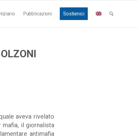
tiziario
Pubblicazioni
Sostienici
BOLZONI
quale aveva rivelato
mafia, il giornalista
rlamentare antimafia