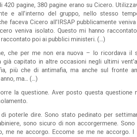
 420 pagine, 380 pagine erano su Cicero. Utilizzava
te e all’interno del gruppo, nello stesso tempo
ia che faceva Cicero all’IRSAP pubblicamente veniva 
icero veniva isolato. Questo mi hanno raccontato 
raccontato poi ai pubblici ministeri. (…)
e, che per me non era nuova – lo ricordava il
 già capitato in altre occasioni negli ultimi vent
fia, più che di antimafia, ma anche sul fronte a
 anno, ma… (…)
orre la questione. Aver posto questa questione m
isolamento.
di poterle dire. Sono stato pedinato per settima
rabiniere, sono sicuro di non accorgermene. Sono 
ro, me ne accorgo. Eccome se me ne accorgo. I m