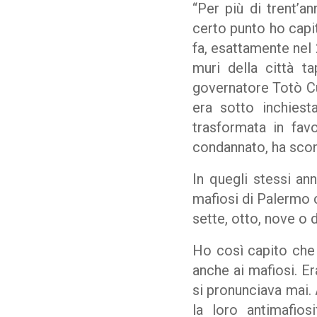
“Per più di trent’a
certo punto ho capit
fa, esattamente nel 
muri della città t
governatore Totò Cu
era sotto inchiest
trasformata in fav
condannato, ha scon
In quegli stessi an
mafiosi di Palermo 
sette, otto, nove o 
Ho così capito che 
anche ai mafiosi. Era
si pronunciava mai. 
la loro antimafiosi