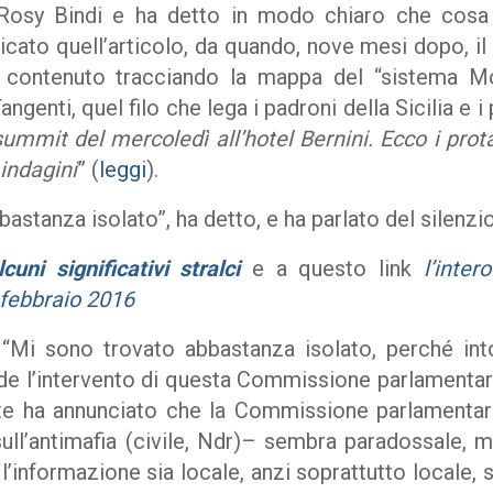
. Rosy Bindi e ha detto in modo chiaro che cos
cato quell’articolo, da quando, nove mesi dopo, il
l contenuto tracciando la mappa del “sistema Mo
Tangenti, quel filo che lega i padroni della Sicilia e
i summit del mercoledì all’hotel Bernini. Ecco i pro
 indagini
” (
leggi
).
stanza isolato”, ha detto, e ha parlato del silenzio d
uni significativi stralci
e a questo link
l’inter
 febbraio 2016
Mi sono trovato abbastanza isolato, perché int
ude l’intervento di questa Commissione parlamenta
te ha annunciato che la Commissione parlamentar
ull’antimafia (civile, Ndr)– sembra paradossale, m
’informazione sia locale, anzi soprattutto locale, 