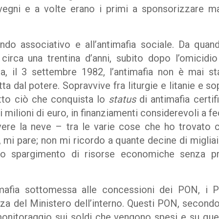
egni e a volte erano i primi a sponsorizzare ma
do associativo e all’antimafia sociale. Da quando
circa una trentina d’anni, subito dopo l’omicidio
a, il 3 settembre 1982, l’antimafia non è mai st
ta dal potere. Sopravvive fra liturgie e litanie e so
tto ciò che conquista lo
status
di antimafia certif
i milioni di euro, in finanziamenti considerevoli a f
ivere la neve – tra le varie cose che ho trovato 
, mi pare; non mi ricordo a quante decine di miglia
no spargimento di risorse economiche senza pr
timafia sottomessa alle concessioni dei PON, i 
zza del Ministero dell’interno. Questi PON, second
 monitoraggio sui soldi che vengono spesi e su qu