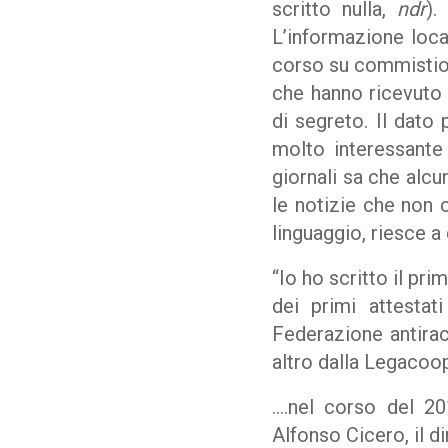
scritto nulla,
ndr
).
L’informazione loca
corso su commistion
che hanno ricevuto c
di segreto. Il dato 
molto interessante l
giornali sa che alcu
le notizie che non 
linguaggio, riesce a 
“Io ho scritto il pr
dei primi attestat
Federazione antirac
altro dalla Legacoop 
….nel corso del 20
Alfonso Cicero, il d