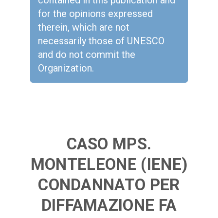
contained in this publication and
for the opinions expressed
therein, which are not
necessarily those of UNESCO
and do not commit the
Organization.
CASO MPS.
MONTELEONE (IENE)
CONDANNATO PER
DIFFAMAZIONE FA