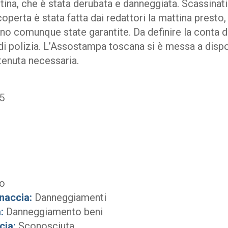
tina, che è stata derubata e danneggiata. Scassinati i
operta è stata fatta dai redattori la mattina presto, 
no comunque state garantite. Da definire la conta de
di polizia. L’Assostampa toscana si è messa a dispo
itenuta necessaria.
5
o
naccia:
Danneggiamenti
:
Danneggiamento beni
cia:
Sconosciuta