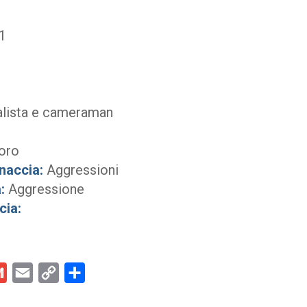
1
alista e cameraman
coro
naccia:
Aggressioni
:
Aggressione
cia:
kedIn
Gmail
Email
Copy
Condividi
Link