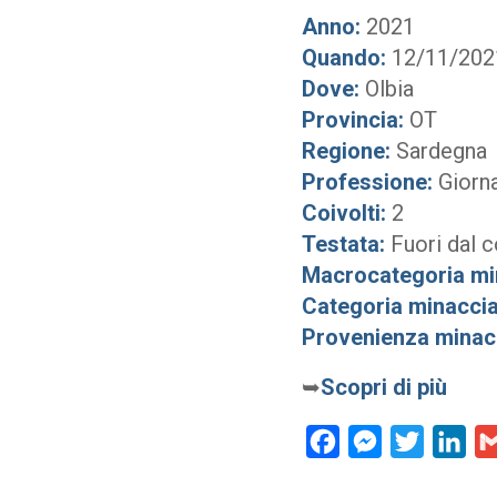
Anno:
2021
Quando:
12/11/202
Dove:
Olbia
Provincia:
OT
Regione:
Sardegna
Professione:
Giorn
Coivolti:
2
Testata:
Fuori dal 
Macrocategoria mi
Categoria minaccia
Provenienza minac
➥
Scopri di più
Facebook
Messenger
Twitter
Lin