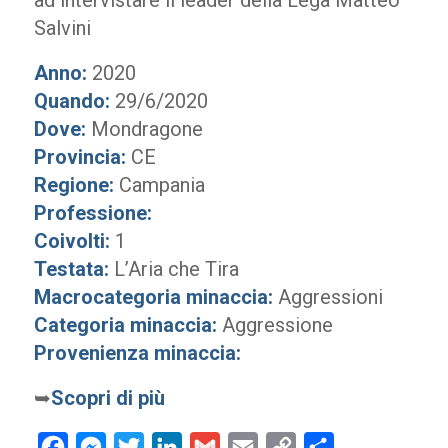
ad intervistare il leader della Lega Matteo
Salvini
Anno:
2020
Quando:
29/6/2020
Dove:
Mondragone
Provincia:
CE
Regione:
Campania
Professione:
Coivolti:
1
Testata:
L’Aria che Tira
Macrocategoria minaccia:
Aggressioni
Categoria minaccia:
Aggressione
Provenienza minaccia:
➥
Scopri di più
Facebook
Messenger
Twitter
LinkedIn
Gmail
Email
Copy
Condividi