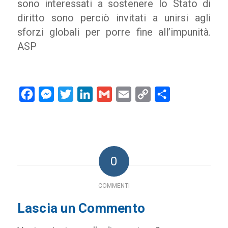
sono interessati a sostenere lo Stato di
diritto sono perciò invitati a unirsi agli
sforzi globali per porre fine all’impunità.
ASP
Facebook
Messenger
Twitter
LinkedIn
Gmail
Email
Copy
Condividi
Link
0
COMMENTI
Lascia un Commento