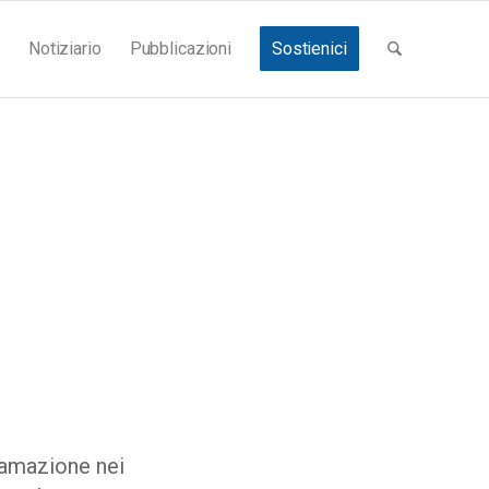
Notiziario
Pubblicazioni
Sostienici
famazione nei