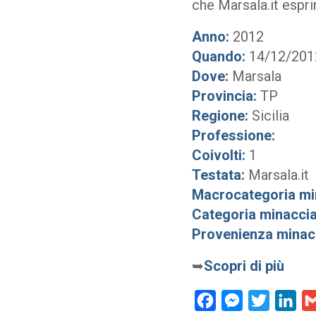
che Marsala.it espri
Anno:
2012
Quando:
14/12/201
Dove:
Marsala
Provincia:
TP
Regione:
Sicilia
Professione:
Coivolti:
1
Testata:
Marsala.it
Macrocategoria mi
Categoria minaccia
Provenienza minac
➥
Scopri di più
Facebook
Messenger
Twitter
Lin