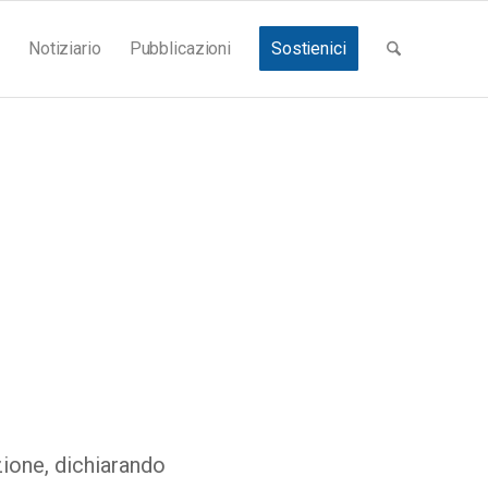
Notiziario
Pubblicazioni
Sostienici
zione, dichiarando