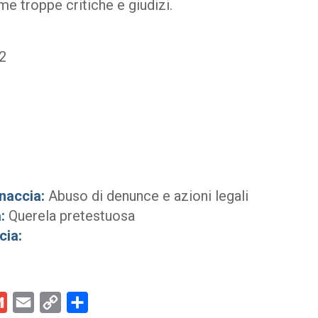
me troppe critiche e giudizi.
2
naccia:
Abuso di denunce e azioni legali
:
Querela pretestuosa
cia:
kedIn
Gmail
Email
Copy
Condividi