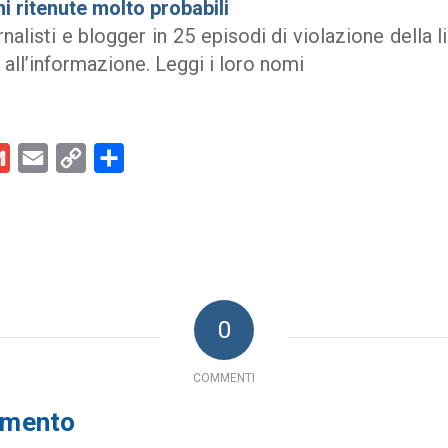
i ritenute molto probabili
rnalisti e blogger in 25 episodi di violazione della l
all’informazione. Leggi i loro nomi
kedIn
Gmail
Email
Copy
Condividi
Link
0
COMMENTI
mmento