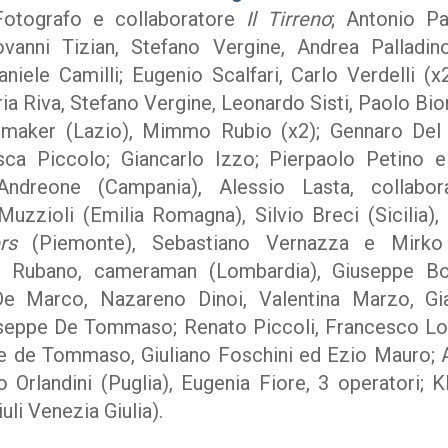
Fotografo e collaboratore
Il Tirreno
; Antonio P
vanni Tizian, Stefano Vergine, Andrea Palladin
Daniele Camilli; Eugenio Scalfari, Carlo Verdelli (
ria Riva, Stefano Vergine, Leonardo Sisti, Paolo Bio
omaker (Lazio), Mimmo Rubio (x2); Gennaro Del
sca Piccolo; Giancarlo Izzo; Pierpaolo Petino 
Andreone (Campania), Alessio Lasta, collabor
Muzzioli (Emilia Romagna), Silvio Breci (Sicilia)
ers
(Piemonte), Sebastiano Vernazza e Mirko 
o Rubano, cameraman (Lombardia), Giuseppe B
e Marco, Nazareno Dinoi, Valentina Marzo, Gi
useppe De Tommaso; Renato Piccoli, Francesco Lo
ppe de Tommaso, Giuliano Foschini ed Ezio Mauro; 
 Orlandini (Puglia), Eugenia Fiore, 3 operatori; Kl
uli Venezia Giulia).