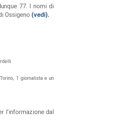
unque 77. I nomi di
 di Ossigeno
(
vedi
).
rdelli
 Torino, 1 giornalista e un
er l’informazione dal