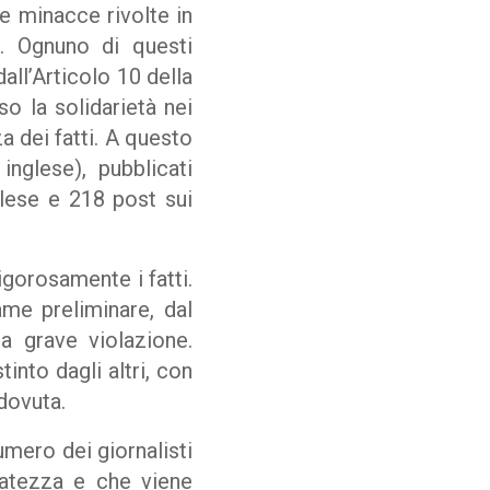
e minacce rivolte in
ne. Ognuno di questi
all’Articolo 10 della
o la solidarietà nei
a dei fatti. A questo
 inglese), pubblicati
nglese e 218 post sui
igorosamente i fatti.
ame preliminare, dal
ga grave violazione.
into dagli altri, con
 dovuta.
umero dei giornalisti
datezza e che viene