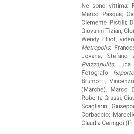
Ne sono vittima: 
Marco Pasqua; Gio
Clemente Pistilli; 
Giovanni Tizian, Glo
Wendy Elliot, vide
Metropolis
; France
Jovane; Stefano 
Piazzapulita
; Luca 
Fotografo
Report
Brumotti, Vincenz
(Marche), Marco D
Roberta Grassi, Gi
Scagliarini, Giuse
Corbaccio; Marcello
Claudia Cernigoi (Fri