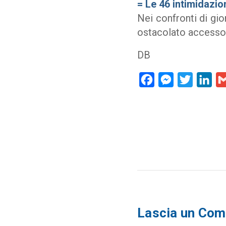
=
Le 46 intimidazion
Nei confronti di gio
ostacolato accesso 
DB
Facebook
Messenger
Twitter
Lin
Lascia un Co