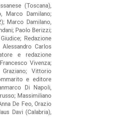
assanese (Toscana),
o, Marco Damilano;
x2); Marco Damilano,
ndani; Paolo Berizzi;
 Giudice; Redazione
e Alessandro Carlos
atore e redazione
, Francesco Vivenza;
Graziano; Vittorio
ommarito e editore
anmarco Di Napoli,
russo; Massimiliano
Anna De Feo, Orazio
aus Davi (Calabria),