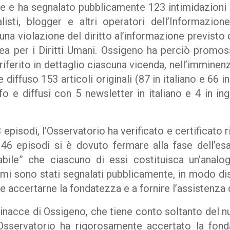
te e ha segnalato pubblicamente 123 intimidazioni 
alisti, blogger e altri operatori dell’Informazio
una violazione del diritto al’informazione previsto d
 per i Diritti Umani. Ossigeno ha perciò promoss
riferito in dettaglio ciascuna vicenda, nell’imminenz
diffuso 153 articoli originali (87 in italiano e 66 in
fo e diffusi con 5 newsletter in italiano e 4 in i
 episodi, l’Osservatorio ha verificato e certificato r
i 46 episodi si è dovuto fermare alla fase dell’es
abile” che ciascuno di essi costituisca un’analo
i sono stati segnalati pubblicamente, in modo dist
e e accertarne la fondatezza e a fornire l’assistenza
inacce di Ossigeno, che tiene conto soltanto del n
l’Osservatorio ha rigorosamente accertato la fon