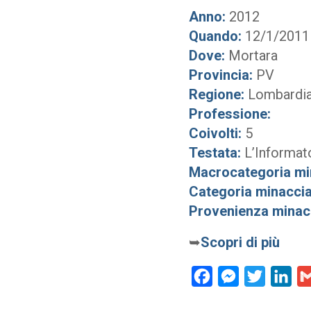
Anno:
2012
Quando:
12/1/2011
Dove:
Mortara
Provincia:
PV
Regione:
Lombardi
Professione:
Coivolti:
5
Testata:
L’Informat
Macrocategoria mi
Categoria minaccia
Provenienza minac
➥
Scopri di più
Facebook
Messenger
Twitter
Lin