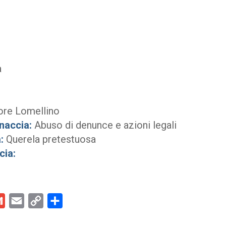
a
ore Lomellino
naccia:
Abuso di denunce e azioni legali
:
Querela pretestuosa
cia:
kedIn
Gmail
Email
Copy
Condividi
Link