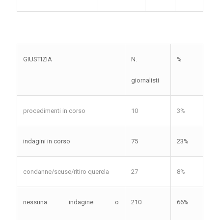
GIUSTIZIA
N.
%
giornalisti
procedimenti in corso
10
3%
indagini in corso
75
23%
condanne/scuse/ritiro querela
27
8%
nessuna indagine o
210
66%