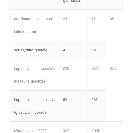
giornalisti
condanne vs autori
23
7%
8%
intimidazioni
scuse/ritiro querela
4
1%
Impunità assoluta
210
66%
92%
(nessuna giustizia)
Impunità relativa
85
26%
(giustizia in corso)
Minacciati nel 2022
322
100%