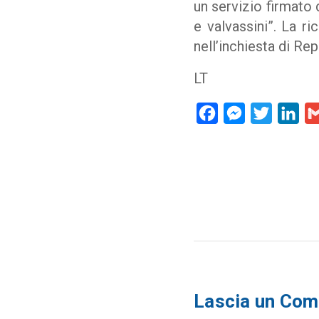
un servizio firmato 
e valvassini”. La r
nell’inchiesta di Rep
LT
Facebook
Messenger
Twitter
Lin
Lascia un Co