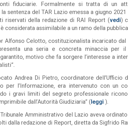
onti fiduciarie. Formalmente si tratta di un a
 la sentenza del TAR Lazio emessa a giugno 2021
ti riservati della redazione di RAI Report (
vedi
) 
 è considerata assimilabile a un ramo della pubblic
r Alfonso Celotto, costituzionalista incaricato dal
resenta una seria e concreta minaccia per il 
arantito, motivo che fa sorgere l’interesse a inte
listi”.
vocato Andrea Di Pietro, coordinatore dell’Ufficio 
no per l’Informazione, era intervenuto con un 
o i gravi limiti del segreto professionale riconos
primibile dall’Autorità Giudiziaria” (
leggi
).
Tribunale Amministrativo del Lazio aveva ordinato 
ti dalla redazione di Report, diretta da Sigfrido Ra