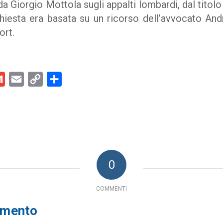
da Giorgio Mottola sugli appalti lombardi, dal titolo 
ichiesta era basata su un ricorso dell’avvocato And
ort.
kedIn
Gmail
Email
Copy
Condividi
Link
0
COMMENTI
mmento