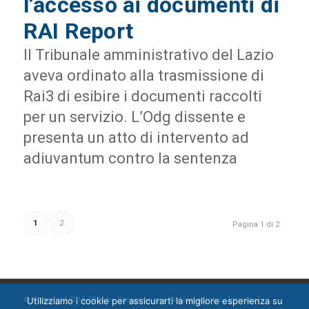
l’accesso ai documenti di
RAI Report
Il Tribunale amministrativo del Lazio
aveva ordinato alla trasmissione di
Rai3 di esibire i documenti raccolti
per un servizio. L’Odg dissente e
presenta un atto di intervento ad
adiuvantum contro la sentenza
1
2
Pagina 1 di 2
Utilizziamo i cookie per assicurarti la migliore esperienza su
© Copyright 2015-2024 by Ossigeno per l'informazione [
privacy
]