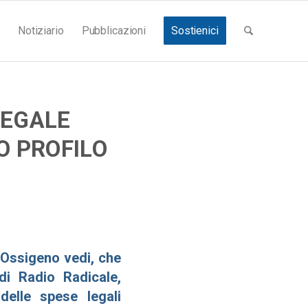
Notiziario
Pubblicazioni
Sostienici
LEGALE
O PROFILO
i Ossigeno
vedi
, che
di Radio Radicale,
elle spese legali