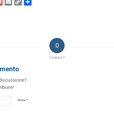
kedIn
Gmail
Email
Copy
Condividi
Link
0
COMMENTI
mmento
 discussione?
ribuire!
*
Nome