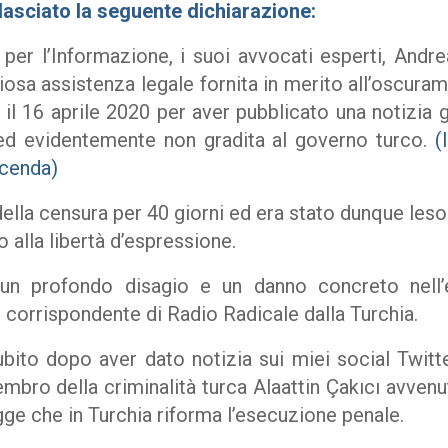
ilasciato la seguente dichiarazione:
per l’Informazione
, i suoi avvocati esperti, Andr
iosa assistenza legale fornita in merito all’oscura
l 16 aprile 2020 per aver pubblicato una notizia g
ed evidentemente non gradita al governo turco.
(l
icenda)
ella censura per 40 giorni ed era stato dunque leso
 alla libertà d’espressione.
un profondo disagio e un danno concreto nell’e
i corrispondente di Radio Radicale dalla Turchia.
bito dopo aver dato notizia sui miei social Twit
mbro della criminalità turca Alaattin Çakıcı avvenu
legge che in Turchia riforma l’esecuzione penale.