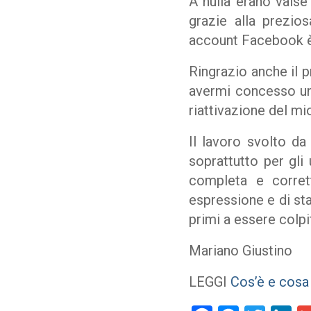
A nulla erano valse 
grazie alla prezio
account Facebook è 
Ringrazio anche il 
avermi concesso un 
riattivazione del mi
Il lavoro svolto d
soprattutto per gli 
completa e corrett
espressione e di sta
primi a essere colpit
Mariano Giustino
LEGGI
Cos’è e cosa 