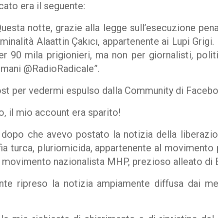
cato era il seguente:
uesta notte, grazie alla legge sull’esecuzione pena
inalità Alaattin Çakıcı, appartenente ai Lupi Grigi
r 90 mila prigionieri, ma non per giornalisti, poli
tti umani @RadioRadicale
”.
ost per vedermi espulso dalla Community di Facebo
o, il mio account era sparito!
dopo che avevo postato la notizia della liberazion
ia turca, pluriomicida, appartenente al movimento 
el movimento nazionalista MHP, prezioso alleato di
e ripreso la notizia ampiamente diffusa dai m