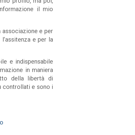
 mio profilo, ma poi,
Informazione
il mio
a associazione e per
l’assitenza e per la
le e indispensabile
formazione in maniera
to della libertà di
 controllati e sono i
no