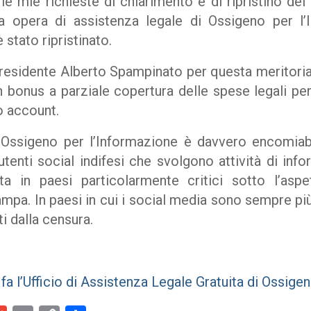
le mie richieste di chiarimento e di ripristino del
sa opera di assistenza legale di
Ossigeno per l’
stato ripristinato.
presidente Alberto Spampinato per questa meritori
bonus a parziale copertura delle spese legali per 
o account.
a
Ossigeno per l’Informazione
è davvero encomiabi
utenti social indifesi che svolgono attività di in
a in paesi particolarmente critici sotto l’aspet
mpa. In paesi in cui i social media sono sempre più
i dalla censura.
fa l’Ufficio di Assistenza Legale Gratuita di Ossige