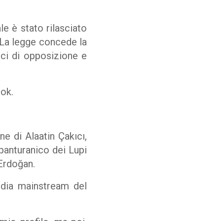
le è stato rilasciato
. La legge concede la
tici di opposizione e
ok.
e di Alaatin Çakıcı,
panturanico dei Lupi
 Erdoğan.
edia mainstream del