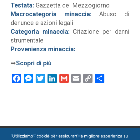
Testata:
Gazzetta del Mezzogiorno
Macrocategoria minaccia:
Abuso di
denunce e azioni legali
Categoria minaccia:
Citazione per danni
strumentale
Provenienza minaccia:
➥
Scopri di più
Facebook
Messenger
Twitter
LinkedIn
Gmail
Email
Copy
Condividi
Link
Utilizziamo i cookie per assicurarti la migliore esperienza su
© Copyright 2015-2024 by Ossigeno per l'informazione [
privacy
]