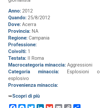
giornalista
Anno:
2012
Quando:
25/8/2012
Dove:
Acerra
Provincia:
NA
Regione:
Campania
Professione:
Coivolti:
1
Testata:
Il Roma
Macrocategoria minaccia:
Aggressioni
Categoria minaccia:
Esplosioni o
esplosivo
Provenienza minaccia:
➥
Scopri di più
Facebook
Messenger
Twitter
LinkedIn
Gmail
Email
Copy
Condividi