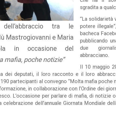
che ha il sol
sgradita a qual
“La solidarietà
ell’abbraccio tra le
potere illegale”
bacheca Facebo
ilù Mastrogiovanni e Maria
pubblicando un
ola in occasione del
due giornal
abbracciano.
a mafia, poche notizie”
Il 10 maggio 20
 dei deputati, il loro racconto e il loro abbracc
i 190 partecipanti al convegno “Molta mafia poche n
formazione, in collaborazione con l’Ordine dei giorn
nesco. L’occasione per parlare di mafia, di notizie o
la celebrazione dell’annuale Giornata Mondiale dell