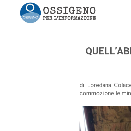
QUELL’AB
di Loredana Colac
commozione le minac