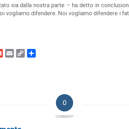
to sia dalla nostra parte – ha detto in conclusion
 noi vogliamo difendere. Noi vogliamo difendere i fatt
kedIn
Gmail
Email
Copy
Condividi
Link
0
COMMENTI