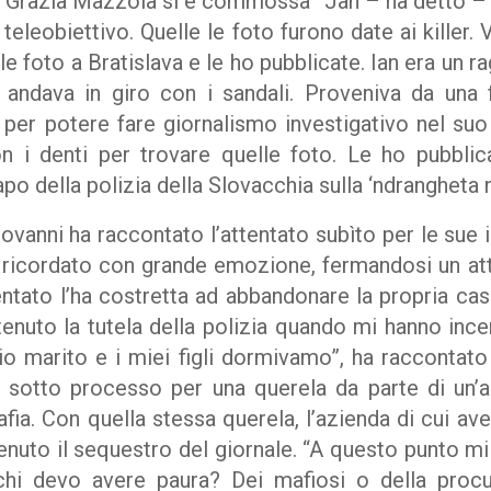
a Grazia Mazzola si è commossa “Jan – ha detto – 
 teleobiettivo. Quelle le foto furono date ai killer
le foto a Bratislava e le ho pubblicate. Ian era un 
 andava in giro con i sandali. Proveniva da una 
per potere fare giornalismo investigativo nel su
n i denti per trovare quelle foto. Le ho pubblic
o della polizia della Slovacchia sulla ‘ndrangheta 
vanni ha raccontato l’attentato subìto per le sue 
 ricordato con grande emozione, fermandosi un at
tato l’ha costretta ad abbandonare la propria cas
tenuto la tutela della polizia quando mi hanno inc
io marito e i miei figli dormivamo”, ha raccontato 
a sotto processo per una querela da parte di un’a
mafia. Con quella stessa querela, l’azienda di cui ave
enuto il sequestro del giornale. “A questo punto mi
chi devo avere paura? Dei mafiosi o della proc