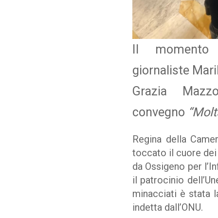
Il momento d
giornaliste Mar
Grazia Mazz
convegno
“Molt
Regina della Camera
toccato il cuore de
da Ossigeno per l’In
il patrocinio dell’U
minacciati è stata 
indetta dall’ONU.