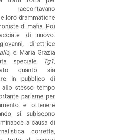
 tratti rotta per
, raccontavano
le loro drammatiche
roniste di mafia. Poi
acciate di nuovo.
iovanni, direttrice
alia
, e Maria Grazia
iata speciale
Tg1
,
ato quanto sia
are in pubblico di
 allo stesso tempo
ortante parlarne per
lamento e ottenere
uando si subiscono
e minacce a causa di
rnalistica corretta,