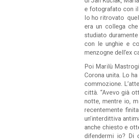
di Jan Kuciak, Mari
e fotografato con il
Io ho ritrovato quel
era un collega che
studiato duramente 
con le unghie e co
menzogne dell’ex cap
Poi Marilù Mastrogio
Corona unita. Lo ha
commozione. L’atten
città. “Avevo già ot
notte, mentre io, m
recentemente finit
un’interdittiva anti
anche chiesto e ott
difendermi io? Di 