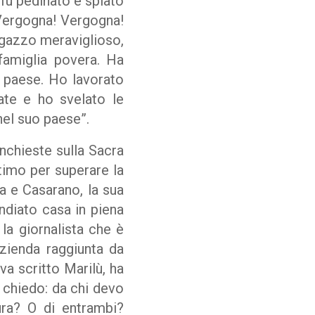
fu pedinato e spiato
. Vergogna! Vergogna!
ragazzo meraviglioso,
famiglia povera. Ha
o paese. Ho lavorato
ate e ho svelato le
nel suo paese”.
inchieste sulla Sacra
timo per superare la
a e Casarano, la sua
endiato casa in piena
la giornalista che è
zienda raggiunta da
va scritto Marilù, ha
 chiedo: da chi devo
ura? O di entrambi?