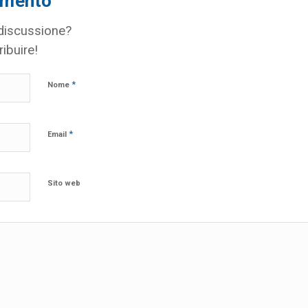
mmento
 discussione?
ribuire!
*
Nome
*
Email
Sito web