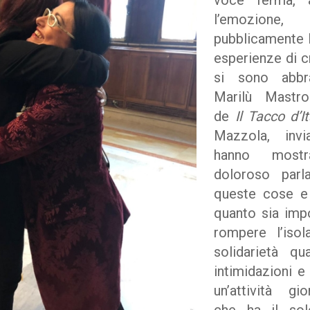
voce ferma, a
l’emozione
pubblicamente 
esperienze di c
si sono abbr
Marilù Mastrog
de
Il Tacco d’It
Mazzola, inv
hanno mostr
doloroso parl
queste cose e
quanto sia imp
rompere l’iso
solidarietà q
intimidazioni 
un’attività gio