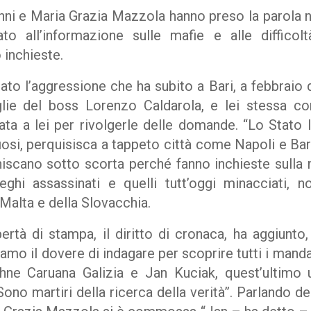
nni e Maria Grazia Mazzola hanno preso la parola
ato all’informazione sulle mafie e alle difficol
 inchieste.
to l’aggressione che ha subito a Bari, a febbraio d
ie del boss Lorenzo Caldarola, e lei stessa co
ta a lei per rivolgerle delle domande. “Lo Stato lib
iosi, perquisisca a tappeto città come Napoli e Ba
 finiscano sotto scorta perché fanno inchieste sulla 
eghi assassinati e quelli tutt’oggi minacciati, no
 Malta e della Slovacchia.
ertà di stampa, il diritto di cronaca, ha aggiunto,
mo il dovere di indagare per scoprire tutti i manda
phne Caruana Galizia e Jan Kuciak, quest’ultimo
ono martiri della ricerca della verità”. Parlando d