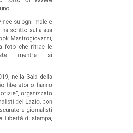
o torto di essere
cuno.
 vince su ogni male e
, ha scritto sulla sua
ok Mastrogiovanni,
a foto che ritrae le
iste mentre si
19, nella Sala della
io liberatorio hanno
otizie”, organizzato
alisti del Lazio, con
scurate e giornalisti
a Libertà di stampa,