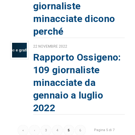
giornaliste
minacciate dicono
perché
22 NOVEMBRE 2022
Rapporto Ossigeno:
109 giornaliste
minacciate da
gennaio a luglio
2022
Pagina 5 di 7
«
‹
3
4
5
6