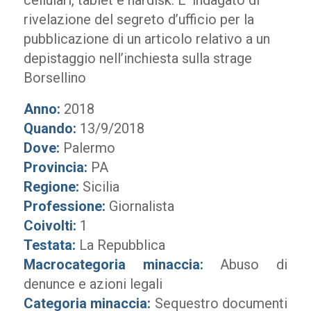
cellulari, tablet e hardisk. E’ indagato di
rivelazione del segreto d’ufficio per la
pubblicazione di un articolo relativo a un
depistaggio nell’inchiesta sulla strage
Borsellino
Anno:
2018
Quando:
13/9/2018
Dove:
Palermo
Provincia:
PA
Regione:
Sicilia
Professione:
Giornalista
Coivolti:
1
Testata:
La Repubblica
Macrocategoria minaccia:
Abuso di
denunce e azioni legali
Categoria minaccia:
Sequestro documenti