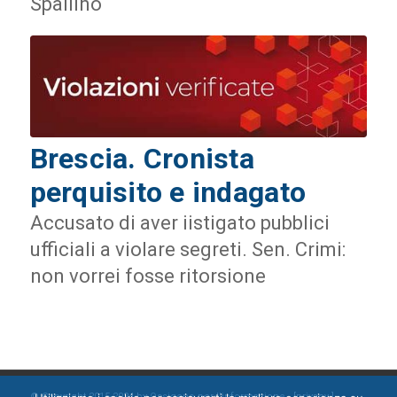
Spallino
Brescia. Cronista
perquisito e indagato
Accusato di aver iistigato pubblici
ufficiali a violare segreti. Sen. Crimi:
non vorrei fosse ritorsione
© Copyright 2015-2024 by Ossigeno per l'informazione [
privacy
]