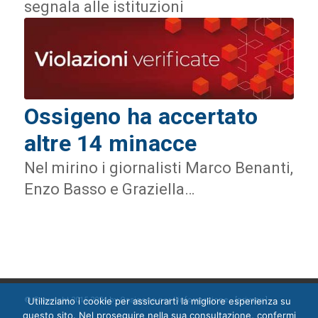
segnala alle istituzioni
Ossigeno ha accertato
altre 14 minacce
Nel mirino i giornalisti Marco Benanti,
Enzo Basso e Graziella…
Utilizziamo i cookie per assicurarti la migliore esperienza su
© Copyright 2015-2024 by Ossigeno per l'informazione [
privacy
]
questo sito. Nel proseguire nella sua consultazione, confermi