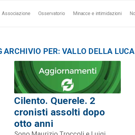
Associazione
Osservatorio
Minacce e intimidazioni
No
G ARCHIVIO PER:
VALLO DELLA LUCA
Cilento. Querele. 2
cronisti assolti dopo
otto anni
Sono Maurizio Troccoli e Luigi