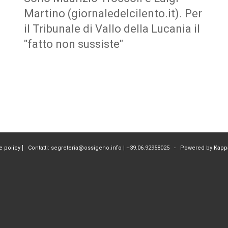
Martino (giornaledelcilento.it). Per
il Tribunale di Vallo della Lucania il
"fatto non sussiste"
e policy
] Contatti: segreteria@ossigeno.info | +39.06.92958025 - Powered by
Kapp