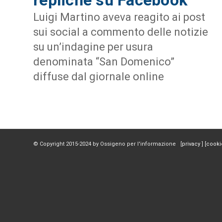
Luigi Martino aveva reagito ai post
sui social a commento delle notizie
su un’indagine per usura
denominata “San Domenico”
diffuse dal giornale online
© Copyright 2015-2024 by Ossigeno per l'informazione [
privacy
] [
cooki