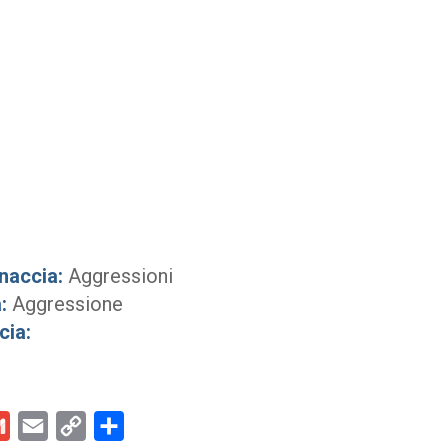
naccia:
Aggressioni
:
Aggressione
cia:
kedIn
Gmail
Email
Copy
Condividi