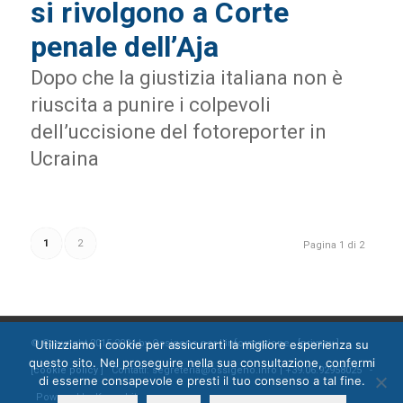
si rivolgono a Corte
penale dell’Aja
Dopo che la giustizia italiana non è
riuscita a punire i colpevoli
dell’uccisione del fotoreporter in
Ucraina
1
2
Pagina 1 di 2
© Copyright 2015-2024 by Ossigeno per l'informazione [
privacy
]
Utilizziamo i cookie per assicurarti la migliore esperienza su
questo sito. Nel proseguire nella sua consultazione, confermi
[
cookie policy
] Contatti: segreteria@ossigeno.info | +39.06.92958025 -
di esserne consapevole e presti il tuo consenso a tal fine.
Powered by
Kappabit