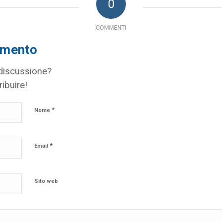
0
COMMENTI
mmento
 discussione?
ribuire!
*
Nome
*
Email
Sito web