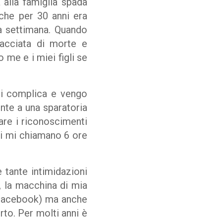
alla famiglia spada
 che per 30 anni era
na settimana. Quando
nacciata di morte e
me e i miei figli se
 si complica e vengo
te a una sparatoria
fare i riconoscimenti
ri mi chiamano 6 ore
e tante intimidazioni
, la macchina di mia
u Facebook) ma anche
to. Per molti anni è