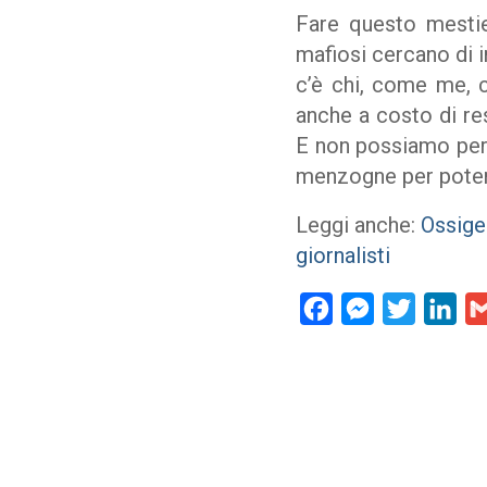
Fare questo mestier
mafiosi cercano di in
c’è chi, come me, c
anche a costo di res
E non possiamo perm
menzogne per poter c
Leggi anche:
Ossigen
giornalisti
Facebook
Messenger
Twitter
Lin