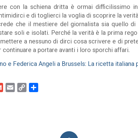
e con la schiena dritta è ormai difficilissimo in I
timidirci e di toglierci la voglia di scoprire la veri
rede che il mestiere del giornalista sia quello di 
tare soli e isolati. Perché la verità è la prima reg
ettere a nessuno di dirci cosa scrivere e di pret
ontinuare a portare avanti i loro sporchi affari.
o e Federica Angeli a Brussels: La ricetta italiana 
kedIn
Gmail
Email
Copy
Condividi
Link