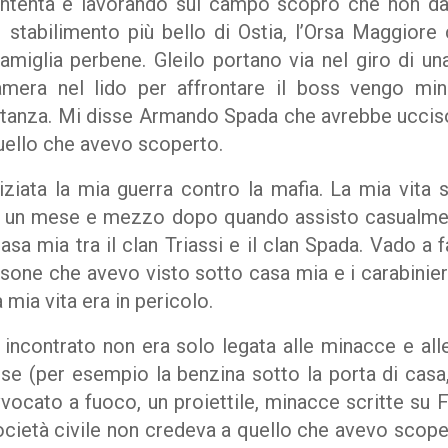
ontenta e lavorando sul campo scopro che non dà 
stabilimento più bello di Ostia, l’Orsa Maggiore
amiglia perbene. Gleilo portano via nel giro di u
mera nel lido per affrontare il boss vengo mi
stanza. Mi disse Armando Spada che avrebbe ucciso 
uello che avevo scoperto.
iziata la mia guerra contro la mafia. La mia vita
 un mese e mezzo dopo quando assisto casualmen
sa mia tra il clan Triassi e il clan Spada. Vado a 
ersone che avevo visto sotto casa mia e i carabinie
mia vita era in pericolo.
 incontrato non era solo legata alle minacce e all
ose (per esempio la benzina sotto la porta di casa
vvocato a fuoco, un proiettile, minacce scritte s
ocietà civile non credeva a quello che avevo scoper