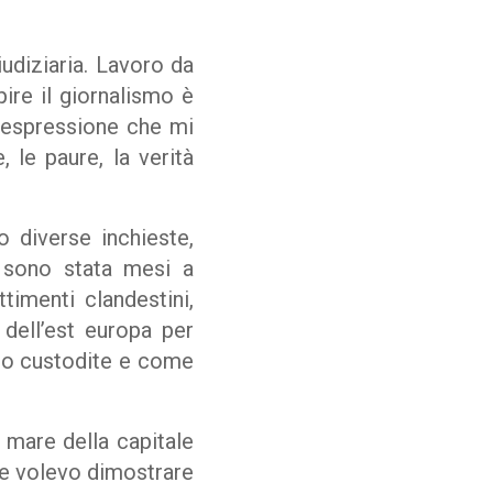
udiziaria. Lavoro da
ire il giornalismo è
n’espressione che mi
 le paure, la verità
 diverse inchieste,
ì sono stata mesi a
timenti clandestini,
dell’est europa per
ano custodite e come
l mare della capitale
che volevo dimostrare