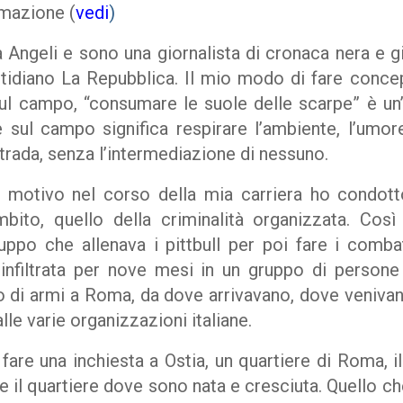
rmazione (
vedi
)
Angeli e sono una giornalista di cronaca nera e gi
otidiano La Repubblica. Il mio modo di fare concep
sul campo, “consumare le suole delle scarpe” è u
 sul campo significa respirare l’ambiente, l’umore,
trada, senza l’intermediazione di nessuno.
 motivo nel corso della mia carriera ho condotto
ito, quello della criminalità organizzata. Cos
ppo che allenava i pittbull per poi fare i combat
infiltrata per nove mesi in un gruppo di persone 
ico di armi a Roma, da dove arrivavano, dove veniv
lle varie organizzazioni italiane.
are una inchiesta a Ostia, un quartiere di Roma, i
che il quartiere dove sono nata e cresciuta. Quello 