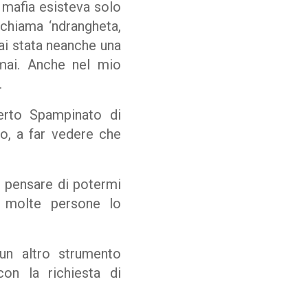
a mafia esisteva solo
 chiama ‘ndrangheta,
ai stata neanche una
mai. Anche nel mio
.
erto Spampinato di
no, a far vedere che
o, pensare di potermi
e molte persone lo
un altro strumento
con la richiesta di