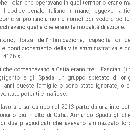
he i clan che operavano in quel territorio erano m
n il codice penale italiano in mano, leggevo l’art
come si pronuncia non a nome) per vedere se tutti
hiavano quelle che erano le modalità di azione.
itorio, forza dell’intimidazione, capacità di 
e condizionamento della vita amministrativa e po
l 416bis.
i che comandavano a Ostia erano tre: i Fasciani (i più
Agrigento e gli Spada, un gruppo spietato di orig
i anni queste famiglie o sono state ignorate, o s
iventate potenti e mafiose.
lavorare sul campo nel 2013 parto da una intercet
zionario più in alto di Ostia. Armando Spada gli ch
o di due pregiudicati che avevano ammazzato loro