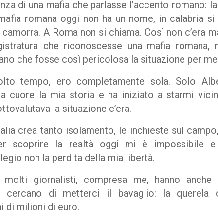
enza di una mafia che parlasse l’accento romano: l
 mafia romana oggi non ha un nome, in calabria si
 camorra. A Roma non si chiama. Così non c’era m
gistratura che riconoscesse una mafia romana, 
ano che fosse così pericolosa la situazione per me
 molto tempo, ero completamente sola. Solo Alb
 cuore la mia storia e ha iniziato a starmi vici
tovalutava la situazione c’era.
talia crea tanto isolamento, le inchieste sul camp
 per scoprire la realtà oggi mi è impossibile 
egio non la perdita della mia libertà.
e molti giornalisti, compresa me, hanno anche 
e cercano di metterci il bavaglio: la querela 
 di milioni di euro.