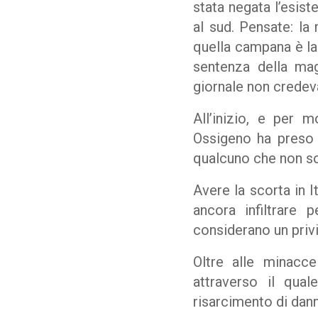
stata negata l’esist
al sud. Pensate: la
quella campana è la
sentenza della ma
giornale non credev
All’inizio, e per
Ossigeno ha preso a
qualcuno che non sot
Avere la scorta in I
ancora infiltrare
considerano un privil
Oltre alle minacc
attraverso il qual
risarcimento di danni