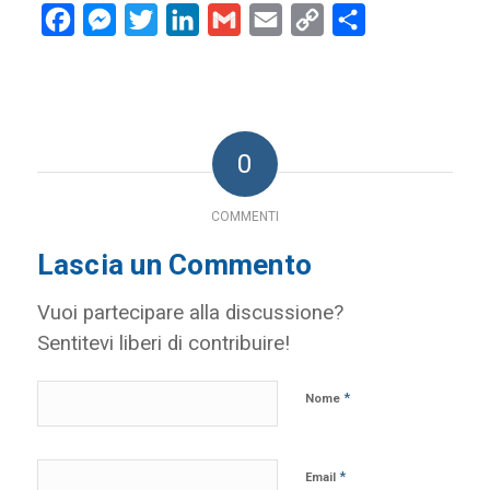
Facebook
Messenger
Twitter
LinkedIn
Gmail
Email
Copy
Condividi
Link
0
COMMENTI
Lascia un Commento
Vuoi partecipare alla discussione?
Sentitevi liberi di contribuire!
*
Nome
*
Email