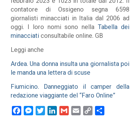
febbraio 2023 e 1023 in totale dal 2012. Il
contatore di Ossigeno segna 6598
giornalisti minacciati in Italia dal 2006 ad
oggi. I loro nomi sono nella
Tabella dei
minacciati
consultabile online. GB
Leggi anche
Ardea. Una donna insulta una giornalista poi
le manda una lettera di scuse
Fiumicino. Danneggiato il camper della
redazione viaggiante del “Faro Online”
Facebook
Messenger
Twitter
LinkedIn
Gmail
Email
Copy
Condividi
Link