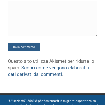
Questo sito utilizza Akismet per ridurre lo
spam.
Scopri come vengono elaborati i
dati derivati dai commenti
.
Utilizziamo i cookie per assicurarti la migliore esperienza su
© Copyright 2015-2024 by Ossigeno per l'informazione [
privacy
]