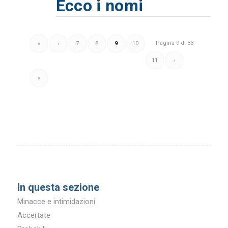
Ecco i nomi
Pagina 9 di 33
«
‹
7
8
9
10
11
›
»
In questa sezione
Minacce e intimidazioni
Accertate