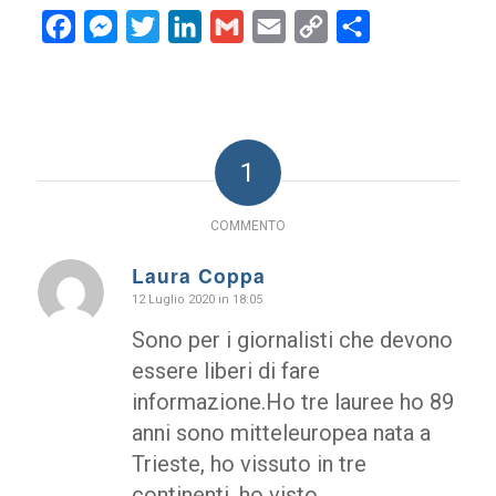
Facebook
Messenger
Twitter
LinkedIn
Gmail
Email
Copy
Condividi
Link
1
COMMENTO
Laura Coppa
dice:
12 Luglio 2020 in 18:05
Sono per i giornalisti che devono
essere liberi di fare
informazione.Ho tre lauree ho 89
anni sono mitteleuropea nata a
Trieste, ho vissuto in tre
continenti, ho visto