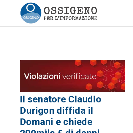
Il senatore Claudio
Durigon diffida il
Domani e chiede
200mila € di danni