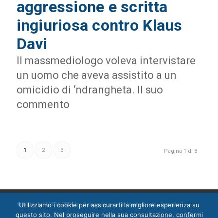
aggressione e scritta
ingiuriosa contro Klaus
Davi
Il massmediologo voleva intervistare
un uomo che aveva assistito a un
omicidio di ‘ndrangheta. Il suo
commento
1
2
3
Pagina 1 di 3
© Copyright 2015-2024 by Ossigeno per l'informazione [
privacy
]
Utilizziamo i cookie per assicurarti la migliore esperienza su
questo sito. Nel proseguire nella sua consultazione, confermi