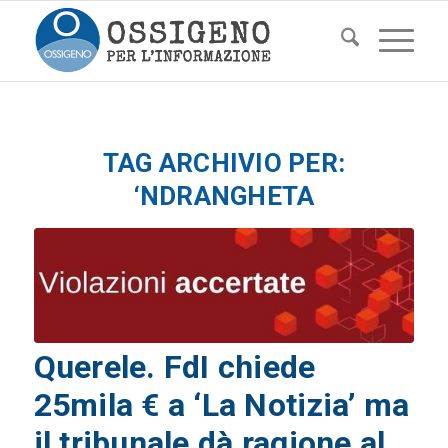
TAG ARCHIVIO PER:
‘NDRANGHETA
Querele. FdI chiede
25mila € a ‘La Notizia’ ma
il tribunale dà ragione al