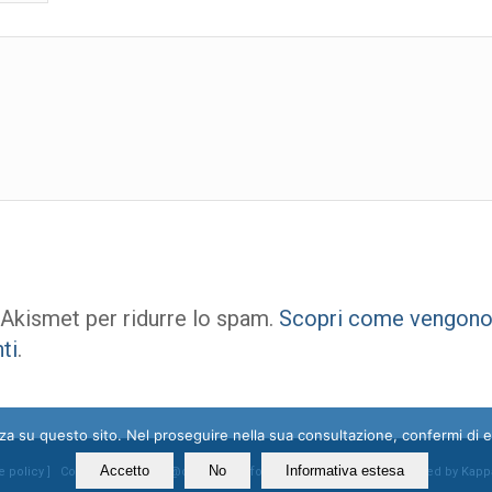
 Akismet per ridurre lo spam.
Scopri come vengono e
ti
.
enza su questo sito. Nel proseguire nella sua consultazione, confermi di 
Accetto
No
Informativa estesa
e policy
] Contatti: segreteria@ossigeno.info | +39.06.92958025 - Powered by
Kapp