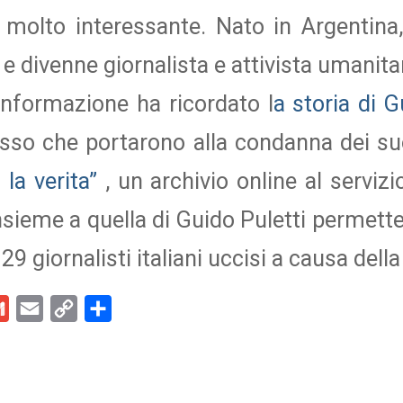
 molto interessante. Nato in Argentina
 e divenne giornalista e attivista umanita
’Informazione
ha ricordato l
a storia di 
sso che portarono alla condanna dei suo
la verita”
, un archivio online al serviz
insieme a quella di Guido Puletti permett
 29 giornalisti italiani uccisi a causa della 
kedIn
Gmail
Email
Copy
Condividi
Link