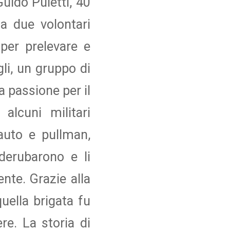
Guido Puletti, 40
 a due volontari
 per prelevare e
gli, un gruppo di
a passione per il
alcuni militari
auto e pullman,
derubarono e li
nte. Grazie alla
uella brigata fu
re. La storia di