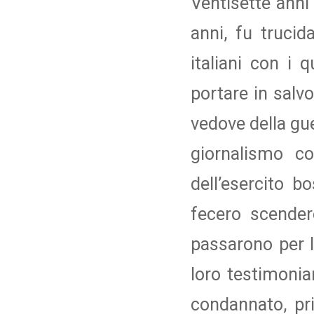
Ventisette anni 
anni, fu trucid
italiani con i 
portare in salvo
vedove della gue
giornalismo co
dell’esercito 
fecero scender
passarono per l
loro testimonia
condannato, pri