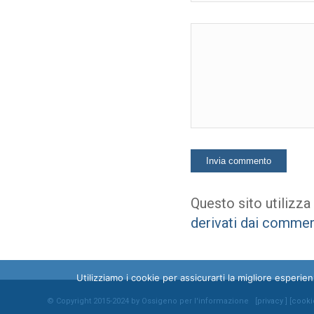
Questo sito utilizza
derivati dai commen
Utilizziamo i cookie per assicurarti la migliore esperi
© Copyright 2015-2024 by Ossigeno per l'informazione [
privacy
] [
cooki