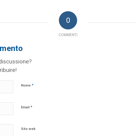
0
COMMENTI
mmento
 discussione?
ribuire!
*
Nome
*
Email
Sito web