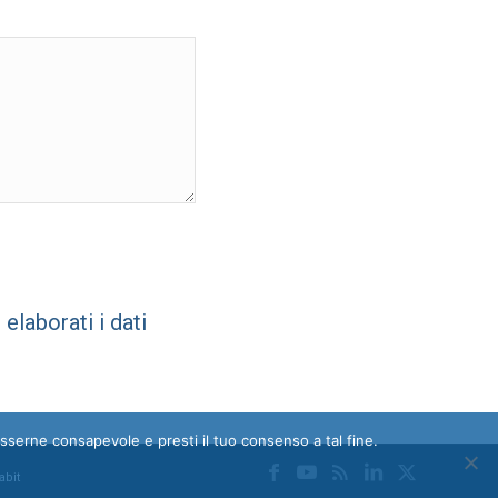
laborati i dati
esserne consapevole e presti il tuo consenso a tal fine.
abit