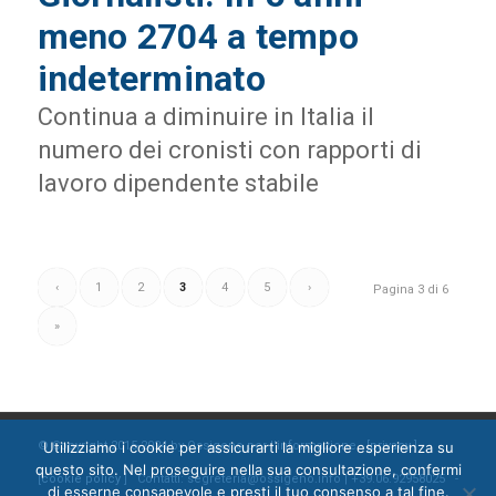
meno 2704 a tempo
indeterminato
Continua a diminuire in Italia il
numero dei cronisti con rapporti di
lavoro dipendente stabile
‹
1
2
3
4
5
›
Pagina 3 di 6
»
Utilizziamo i cookie per assicurarti la migliore esperienza su
© Copyright 2015-2024 by Ossigeno per l'informazione [
privacy
]
questo sito. Nel proseguire nella sua consultazione, confermi
[
cookie policy
] Contatti: segreteria@ossigeno.info | +39.06.92958025 -
di esserne consapevole e presti il tuo consenso a tal fine.