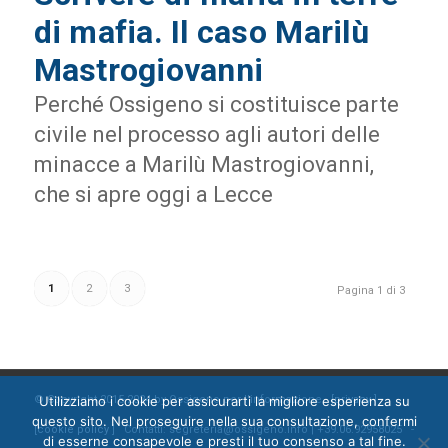
di mafia. Il caso Marilù
Mastrogiovanni
Perché Ossigeno si costituisce parte
civile nel processo agli autori delle
minacce a Marilù Mastrogiovanni,
che si apre oggi a Lecce
1
2
3
Pagina 1 di 3
© Copyright 2015-2024 by Ossigeno per l'informazione [
privacy
]
Utilizziamo i cookie per assicurarti la migliore esperienza su
questo sito. Nel proseguire nella sua consultazione, confermi
[
cookie policy
] Contatti: segreteria@ossigeno.info | +39.06.92958025 -
di esserne consapevole e presti il tuo consenso a tal fine.