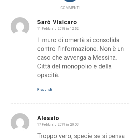
COMMENTI
Sarò Visicaro
dice:
11 Febbraio 2018 in 12:52
Il muro di omertà si consolida
contro l’informazione. Non è un
caso che avvenga a Messina.
Città del monopolio e della
opacità.
Rispondi
Alessio
dice:
17 Febbraio 2019 in 20:03
Troppo vero, specie se si pensa