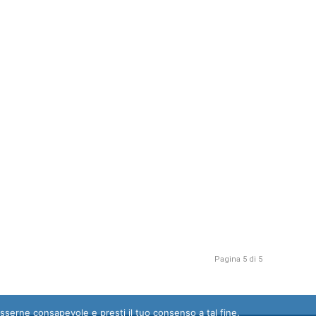
Pagina 5 di 5
esserne consapevole e presti il tuo consenso a tal fine.