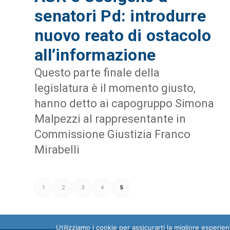
senatori Pd: introdurre
nuovo reato di ostacolo
all’informazione
Questo parte finale della
legislatura è il momento giusto,
hanno detto ai capogruppo Simona
Malpezzi al rappresentante in
Commissione Giustizia Franco
Mirabelli
1
2
3
4
5
Utilizziamo i cookie per assicurarti la migliore esperi